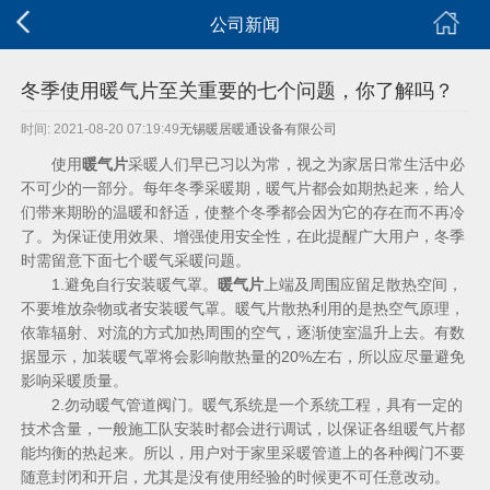
公司新闻
冬季使用暖气片至关重要的七个问题，你了解吗？
时间: 2021-08-20 07:19:49
无锡暖居暖通设备有限公司
使用
暖气片
采暖人们早已习以为常，视之为家居日常生活中必
不可少的一部分。每年冬季采暖期，暖气片都会如期热起来，给人
们带来期盼的温暖和舒适，使整个冬季都会因为它的存在而不再冷
了。为保证使用效果、增强使用安全性，在此提醒广大用户，冬季
时需留意下面七个暖气采暖问题。
1.避免自行安装暖气罩。
暖气片
上端及周围应留足散热空间，
不要堆放杂物或者安装暖气罩。暖气片散热利用的是热空气原理，
依靠辐射、对流的方式加热周围的空气，逐渐使室温升上去。有数
据显示，加装暖气罩将会影响散热量的20%左右，所以应尽量避免
影响采暖质量。
2.勿动暖气管道阀门。暖气系统是一个系统工程，具有一定的
技术含量，一般施工队安装时都会进行调试，以保证各组暖气片都
能均衡的热起来。所以，用户对于家里采暖管道上的各种阀门不要
随意封闭和开启，尤其是没有使用经验的时候更不可任意改动。